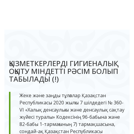
ҚЫЗМЕТКЕРЛЕРДІ ГИГИЕНАЛЫҚ
ОҚЫТУ МІНДЕТТІ РӘСІМ БОЛЫП
ТАБЫЛАДЫ (!)
Жеке және заңды тұлғалар Қазақстан
Республикасы 2020 жылғы 7 шілдедегі № 360-
VI «Халық денсаулығы және денсаулық сақтау
жүйесі туралы» Кодексінің 96-бабына және
82-бабы 1-тармағының 7) тармақшасына,
сондай-ақ Қазақстан Республикасы