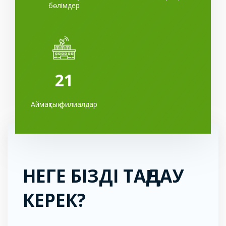
бөлімдер
21
Аймақтық филиалдар
НЕГЕ БІЗДІ ТАҢДАУ
КЕРЕК?