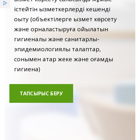
Қызметтер
істейтін қызметкерлерді кешенді
оқыту (объектілерге қызмет көрсету
Жеңілдіктер
және орналастыруға қойылатын
Жаңалықтар
гигиеналық және санитарлық-
эпидемиологиялық талаптар,
сонымен қатар жеке және қоғамдық
гигиена)
ТАПСЫРЫС БЕРУ