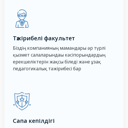
Тәжірибелі факультет
Біздің компанияның мамандары әр түрлі
қызмет салаларындағы кәсіпорындардың
ерекшеліктерін жақсы біледі және ұзақ
педагогикалық тәжірибесі бар
Сапа кепілдігі