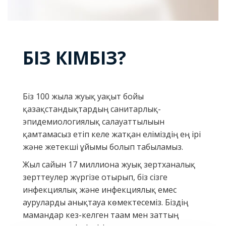
БІЗ КІМБІЗ?
Біз 100 жылға жуық уақыт бойы
қазақстандықтардың санитарлық-
эпидемиологиялық салауаттылығын
қамтамасыз етіп келе жатқан еліміздің ең ірі
және жетекші ұйымы болып табыламыз.
Жыл сайын 17 миллионға жуық зертханалық
зерттеулер жүргізе отырып, біз сізге
инфекциялық және инфекциялық емес
ауруларды анықтауға көмектесеміз. Біздің
мамандар кез-келген тағам мен заттың