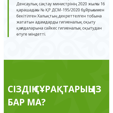
Денсаулық сақтау министрінің 2020 жылғы 16
қарашадағы № ҚР ДСМ-195/2020 бұйрығымен
бекітілген Халықтың декреттелген тобына
жататын адамдарды гигиеналық оқыту
қағидаларына сәйкес гигиеналық оқытудан
өтуге міндетті.
СІЗДІҢ СҰРАҚТАРЫҢЫЗ
БАР МА?