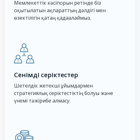
Мемлекеттік кәсіпорын ретінде біз
оқытылатын ақпараттың дәлдігі мен
өзектілігін қатаң қадағалаймыз.
Сенімді серіктестер
Шетелдік жетекші ұйымдармен
стратегиялық серіктестіктің болуы және
үнемі тәжірибе алмасу.