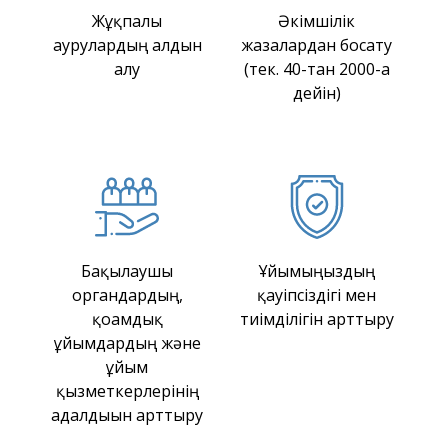
Жұқпалы
Әкімшілік
аурулардың алдын
жазалардан босату
алу
(тек. 40-тан 2000-ға
дейін)
Бақылаушы
Ұйымыңыздың
органдардың,
қауіпсіздігі мен
қоғамдық
тиімділігін арттыру
ұйымдардың және
ұйым
қызметкерлерінің
адалдығын арттыру