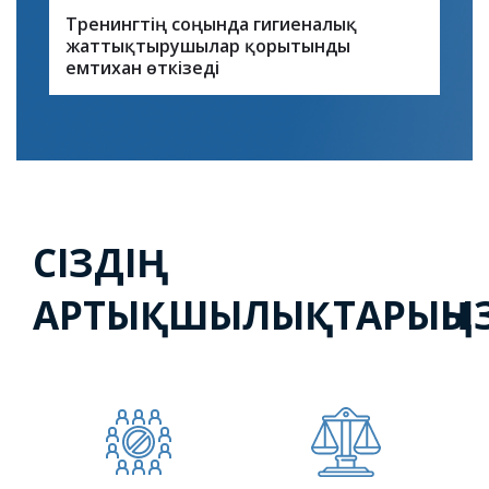
Тренингтің соңында гигиеналық
жаттықтырушылар қорытынды
емтихан өткізеді
СІЗДІҢ
АРТЫҚШЫЛЫҚТАРЫҢЫ