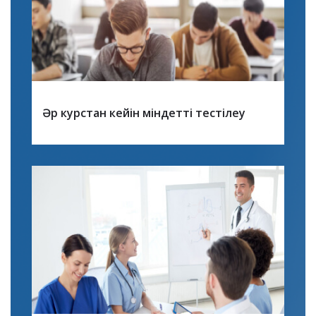
Әр курстан кейін міндетті тестілеу