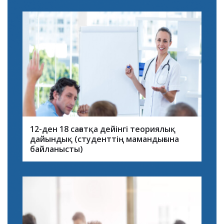
12-ден 18 сағатқа дейінгі теориялық
дайындық (студенттің мамандығына
байланысты)