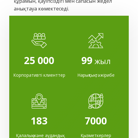
құрамын, қауіпсіздігі мен сапасын жедел
анықтауға көмектеседі.
25 000
99
жыл
Корпоративті клиенттер
Нарықтық тәжірибе
183
7000
Қалалық және аудандық
Қызметкерлер