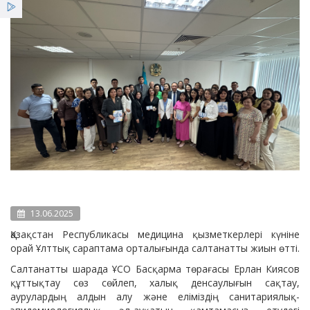
Қызметтер
Жеңілдіктер
Жаңалықтар
13.06.2025
Қазақстан Республикасы медицина қызметкерлері күніне
орай Ұлттық сараптама орталығында салтанатты жиын өтті.
Салтанатты шарада ҰСО Басқарма төрағасы Ерлан Киясов
құттықтау сөз сөйлеп, халық денсаулығын сақтау,
аурулардың алдын алу және еліміздің санитариялық-