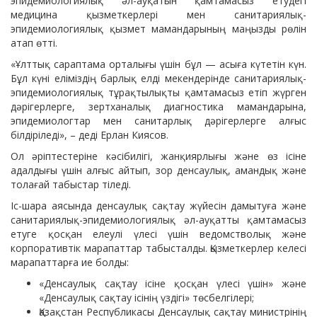
эпидемиологиялық әл-ауқатын қамтамасыз етудегі
медицина қызметкерлері мен санитариялық-
эпидемиологиялық қызмет мамандарының маңызды рөлін
атап өтті.
«Ұлттық сараптама орталығы үшін бұл — асыға күтетін күн.
Бұл күні еліміздің барлық елді мекендерінде санитариялық-
эпидемиологиялық тұрақтылықты қамтамасыз етіп жүрген
дәрігерлерге, зертханалық диагностика мамандарына,
эпидемиологтар мен санитарлық дәрігерлерге алғыс
білдіріледі», – деді Ерлан Киясов.
Ол әріптестеріне кәсібилігі, жанқиярлығы және өз ісіне
адалдығы үшін алғыс айтып, зор денсаулық, амандық және
толағай табыстар тіледі.
Іс-шара аясында денсаулық сақтау жүйесін дамытуға және
санитариялық-эпидемиологиялық әл-ауқатты қамтамасыз
етуге қосқан елеулі үлесі үшін ведомстволық және
корпоративтік марапаттар табысталды. Қызметкерлер келесі
марапаттарға ие болды:
«Денсаулық сақтау ісіне қосқан үлесі үшін» және
«Денсаулық сақтау ісінің үздігі» төсбелгілері;
Қазақстан Республикасы Денсаулық сақтау министрінің