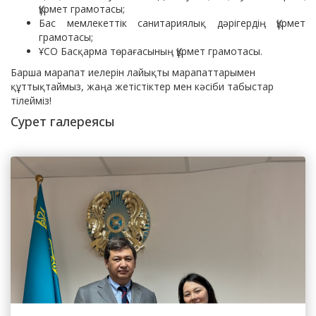
Құрмет грамотасы;
Бас мемлекеттік санитариялық дәрігердің Құрмет
грамотасы;
ҰСО Басқарма төрағасының Құрмет грамотасы.
Барша марапат иелерін лайықты марапаттарымен
құттықтаймыз, жаңа жетістіктер мен кәсіби табыстар
тілейміз!
Сурет галереясы